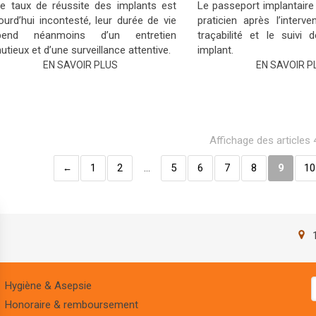
le taux de réussite des implants est
Le passeport implantaire
ourd’hui incontesté, leur durée de vie
praticien après l’interv
pend néanmoins d’un entretien
traçabilité et le suivi 
utieux et d’une surveillance attentive.
implant.
EN SAVOIR PLUS
EN SAVOIR P
Affichage des articles
1
2
…
5
6
7
8
9
10
Hygiène & Asepsie
Honoraire & remboursement