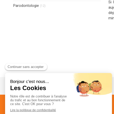
Si 
Articles Count
Parodontologie
(12)
auj
dé
min
CABINET DE CHIRURGIE DENTAIRE
Politique de confidentialité et charte cookie
Mentions légales