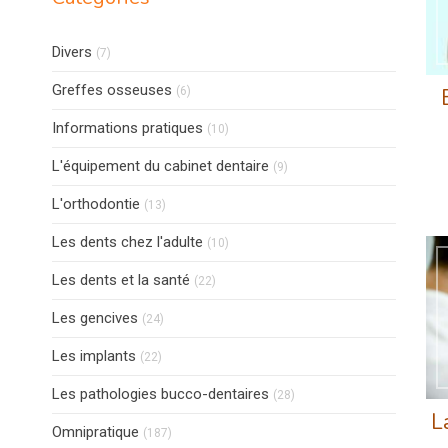
Articles Count
Divers
(7)
Articles Count
Greffes osseuses
(6)
Articles Count
Informations pratiques
(10)
Articles Count
L'équipement du cabinet dentaire
(9)
Articles Count
L'orthodontie
(13)
Articles Count
Les dents chez l'adulte
(10)
Articles Count
Les dents et la santé
(22)
Articles Count
Les gencives
(24)
Articles Count
Les implants
(22)
Articles Count
Les pathologies bucco-dentaires
(28)
L
Articles Count
Omnipratique
(187)