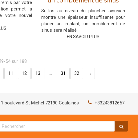
un comblement de sinus
 remis par votre
ention permet la
Si l’os au niveau du plancher sinusien
de votre nouvel
montre une épaisseur insuffisante pour
placer un implant, un comblement de
LUS
sinus sera réalisé.
EN SAVOIR PLUS
 49-54 sur 188
11
12
13
…
31
32
11 boulevard St Michel
72190
Coulaines
+33243812657
Rechercher