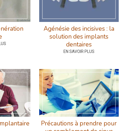
énération
Agénésie des incisives : la
e
solution des implants
dentaires
LUS
EN SAVOIR PLUS
implantaire
Précautions à prendre pour