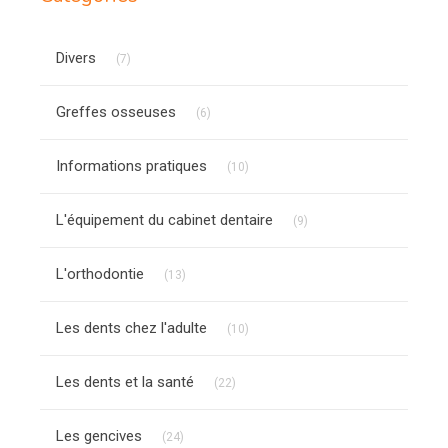
Articles Count
Divers
(7)
Articles Count
Greffes osseuses
(6)
Articles Count
Informations pratiques
(10)
Articles Count
L'équipement du cabinet dentaire
(9)
Articles Count
L'orthodontie
(13)
Articles Count
Les dents chez l'adulte
(10)
Articles Count
Les dents et la santé
(22)
Articles Count
Les gencives
(24)