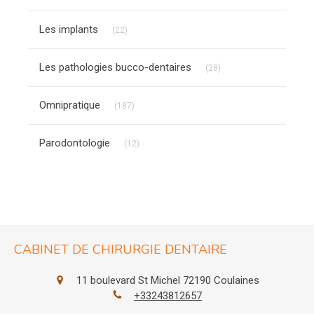
Articles Count
Les implants
(22)
Articles Count
Les pathologies bucco-dentaires
(28)
Articles Count
Omnipratique
(187)
Articles Count
Parodontologie
(12)
CABINET DE CHIRURGIE DENTAIRE
11 boulevard St Michel
72190
Coulaines
+33243812657