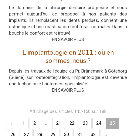
Le domaine de la chirurgie dentaire progresse et nous
permet aujourd'hui de proposer à nos patients des
implants. Ils remplacent les dents perdues, donnent une
esthétique et une mastication tout à fait normales. Dans la
bouche le confort est retrouvé.
EN SAVOIR PLUS
L'implantologie en 2011 : où en
sommes-nous ?
Depuis les travaux de l’équipe du Pr. Bränemark à Göteborg
(Suède) sur l’ostéointégration, l’implantologie est devenue
une technologie hautement spécialisée.
EN SAVOIR PLUS
Affichage des articles 145-150 sur 188
1
2
…
21
22
23
24
25
26
27
28
29
30
31
32