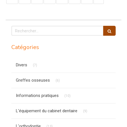
Rechercher
Catégories
Articles Count
Divers
(7)
Articles Count
Greffes osseuses
(6)
Articles Count
Informations pratiques
(10)
Articles Count
L'équipement du cabinet dentaire
(9)
Articles Count
L'orthodontie
(13)