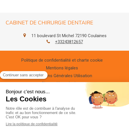
CABINET DE CHIRURGIE DENTAIRE
11 boulevard St Michel
72190
Coulaines
+33243812657
Politique de confidentialité et charte cookie
Mentions légales
Conditions Générales Utilisation
Charte déontologique
Ordre national
Annuaires chirurgiens dentistes
Hygiène & Asepsie
Honoraire & remboursement
Rechercher