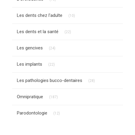
Articles Count
Les dents chez l'adulte
(10)
Articles Count
Les dents et la santé
(22)
Articles Count
Les gencives
(24)
Articles Count
Les implants
(22)
Articles Count
Les pathologies bucco-dentaires
(28)
Articles Count
Omnipratique
(187)
Articles Count
Parodontologie
(12)