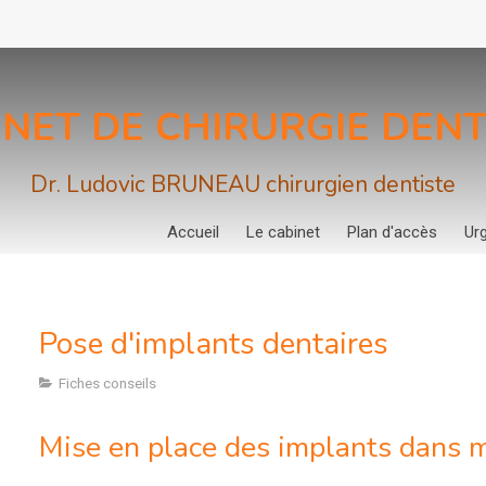
INET DE CHIRURGIE DENT
Dr. Ludovic BRUNEAU chirurgien dentiste
Accueil
Le cabinet
Plan d'accès
Ur
Pose d'implants dentaires
Fiches conseils
Mise en place des implants dans 