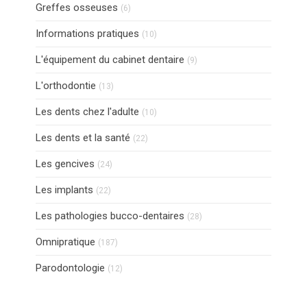
Articles Count
Greffes osseuses
(6)
Articles Count
Informations pratiques
(10)
Articles Count
L'équipement du cabinet dentaire
(9)
Articles Count
L'orthodontie
(13)
Articles Count
Les dents chez l'adulte
(10)
Articles Count
Les dents et la santé
(22)
Articles Count
Les gencives
(24)
Articles Count
Les implants
(22)
Articles Count
Les pathologies bucco-dentaires
(28)
Articles Count
Omnipratique
(187)
Articles Count
Parodontologie
(12)