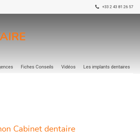
+33 2 43 81 26 57
AIRE
gences
Fiches Conseils
Vidéos
Les implants dentaires
mon Cabinet dentaire