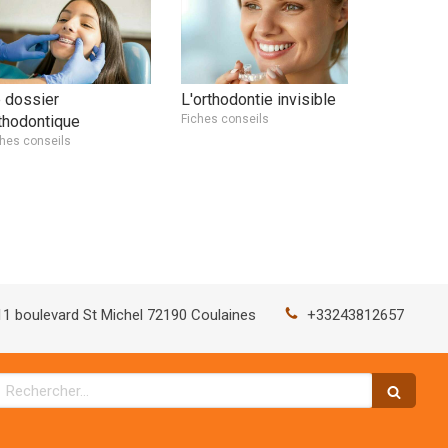
 dossier
L'orthodontie invisible
thodontique
Fiches conseils
ches conseils
11 boulevard St Michel
72190
Coulaines
+33243812657
Rechercher