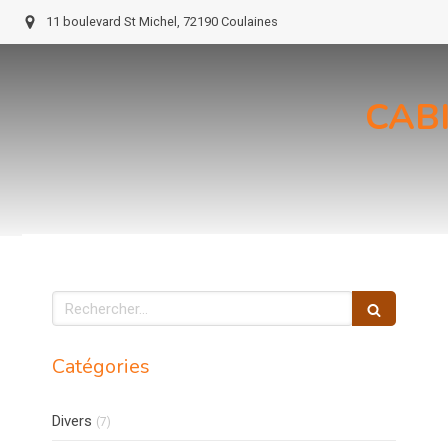
11 boulevard St Michel, 72190 Coulaines
CAB
Rechercher
Catégories
Articles Count
Divers
(7)